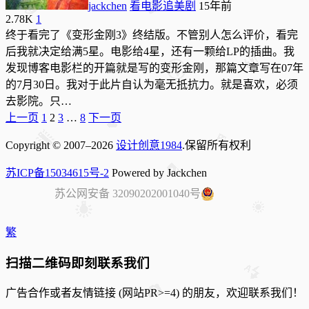
jackchen
看电影追美剧
15年前
2.78K
1
终于看完了《变形金刚3》终结版。不管别人怎么评价，看完
后我就决定给满5星。电影给4星，还有一颗给LP的插曲。我
发现博客电影栏的开篇就是写的变形金刚，那篇文章写在07年
的7月30日。我对于此片自认为毫无抵抗力。就是喜欢，必须
去影院。只…
Posts
上一页
1
2
3
…
8
下一页
pagination
Copyright © 2007–2026
设计创意1984
.保留所有权利
苏ICP备15034615号-2
Powered by Jackchen
苏公网安备 32090202001040号
繁
扫描二维码即刻联系我们
广告合作或者友情链接 (网站PR>=4) 的朋友，欢迎联系我们！