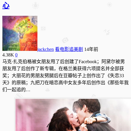
心
jackchen
看电影追美剧
14年前
4.38K
0
马克·扎克伯格被女朋友甩了后创建了Facebook；阿黛尔被男
朋友甩了后创作了新专辑，在格兰美获得六项提名并全部获
奖；大丽花的男朋友劈腿后在豆瓣帖子上创作出了《失恋33
天》的原稿；九把刀在暗恋高中女友多年后创作出《那些年我
们一起追的…