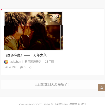
《西游降魔》——一万年太久
jackchen
看电影追美剧
13年前
4.13K
0
已经加载到天涯海角了！
Copyright © 2007–2026
设计创意1984
.保留所有权利