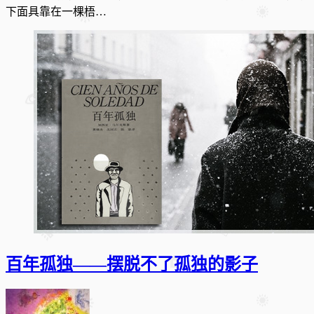
下面具靠在一棵梧…
百年孤独——摆脱不了孤独的影子