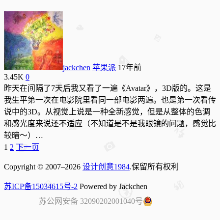
jackchen
苹果派
17年前
3.45K
0
昨天在间隔了7天后我又看了一遍《Avatar》，3D版的。这是
我生平第一次在电影院里看同一部电影两遍。也是第一次看传
说中的3D。从视觉上说是一种全新感觉，但是从整体的色调
和感光度来说还不适应（不知道是不是我眼镜的问题，感觉比
较暗～）…
Posts
1
2
下一页
pagination
Copyright © 2007–2026
设计创意1984
.保留所有权利
苏ICP备15034615号-2
Powered by Jackchen
苏公网安备 32090202001040号