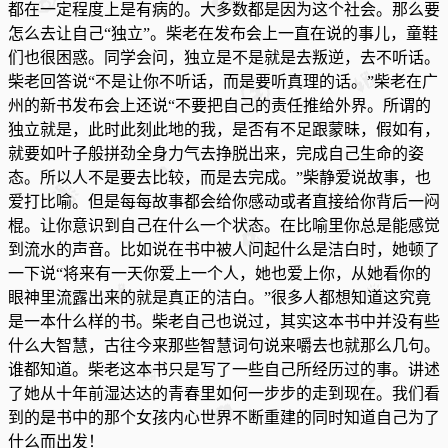
都在一定程度上是有病的。大多数都是因为这个社会。那么要
怎么去让自己“独立”。柴老在发布会上一直在说的事儿，童鞋
们也很困惑。同学会问，独立是不是就是去叛逆，去不听话。
柴老回答说“不是让你不听话，而是要听真理的话。”柴老在广
州的新书发布会上还说“不要把自己的责任推给外界。所谓的
独立就是，此时此刻此地的我，是否有不足跟蒙昧，假如有，
就要如叶子般拼劲全身力气去挣脱出来，完成自己生命的姿
态。所以人不是要去比较，而是去完成。”柴静爱说故事，也
爱打比喻。但是每每故事都会给你感动或者直接给你背后一闷
棍。让你意识到自己在什么一个状态。在比喻里你总是能感觉
到流水的声音。比如说在书中被人问起什么是洁白时，她顿了
一下说“将来有一天你爱上一个人，她也爱上你，从她看你的
眼神里流露出来的就是真正的洁白。”很多人都想知道这究竟
是一本什么样的书。柴老自己也说过，其实这本书中并没有些
什么大智慧，古往今来那些智慧词句说来嚼去也就那么几句。
谁都知道。柴老这本书只是写了一些自己所经历过的事。讲述
了她从十年前湿达达的青春里如何一步步的走到现在。我们看
到的是书中的那个女孩内心世界不断重建的同时知道自己为了
什么而出发！