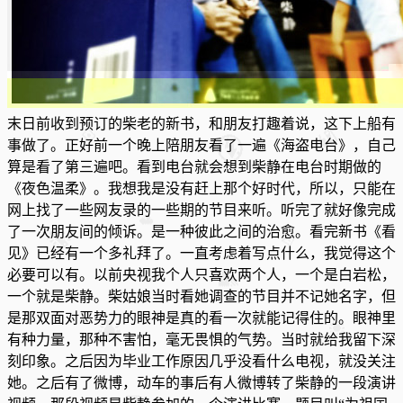
末日前收到预订的柴老的新书，和朋友打趣着说，这下上船有
事做了。正好前一个晚上陪朋友看了一遍《海盗电台》，自己
算是看了第三遍吧。看到电台就会想到柴静在电台时期做的
《夜色温柔》。我想我是没有赶上那个好时代，所以，只能在
网上找了一些网友录的一些期的节目来听。听完了就好像完成
了一次朋友间的倾诉。是一种彼此之间的治愈
。看完新书《看
见》已经有一个多礼拜了。一直考虑着写点什么，我觉得这个
必要可以有。以前央视我个人只喜欢两个人，一个是白岩松，
一个就是柴静。柴姑娘当时看她调查的节目并不记她名字，但
是那双面对恶势力的眼神是真的看一次就能记得住的。眼神里
有种力量，那种不害怕，毫无畏惧的气势。当时就给我留下深
刻印象。之后因为毕业工作原因几乎没看什么电视，就没关注
她。之后有了微博，动车的事后有人微博转了柴静的一段演讲