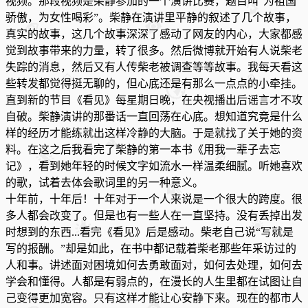
视频。那段视频是柴静参加的一个演讲比赛，题目叫“为祖国
骄傲，为女性喝彩”。柴静在演讲里平静的叙述了几个故事，
真实的故事，这几个故事深深了感动了网友的内心，大家都感
觉到故事带来的力量，转了很多。然后微博就开始有人说柴老
失踪的消息，然后又有人传柴老被调查等等故事。我每天看这
些转发都觉得挺无聊的，但心底还是有那么一点点的小牵挂。
直到新的节目《看见》每星期日晚，在央视播出后谣言才不攻
自破。柴静演讲的那番话一直回荡在心底。想知道究竟是什么
样的经历才能练就出这样冷静的大脑。于是就找了关于她的资
料。在这之后我看完了柴静的第一本书《用我一辈子去忘
记》，看到她年轻的时候文字如流水一样温柔细腻。听她喜欢
的歌，试着去体会歌词里的另一种意义。
十年前，十年后！十年对于一个人来说是一个很大的跨度。很
多人都会改变了。但是也有一些人在一直坚持。没有丢掉出发
时想到的东西...看完《看见》后是感动。柴老自己说“写就是
写的报酬。”却是如此，在书中都记载着柴老那些年采访过的
人和事。讲述面对困境如何去勇敢面对，如何去处理，如何去
学会和懂得。人都是有弱点的，在漫长的人生里都在试图让自
己变得更加宽容。只有这样才能让心安静下来。现在的都市人