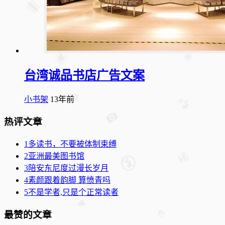
台湾诚品书店广告文案
小书架
13年前
热评文章
1
多读书，不要被体制束缚
2
亚洲最美图书馆
3
陪安东尼度过漫长岁月
4
素颜跟着韵脚 算愤青吗
5
不是学者,只是个正常读者
最赞的文章