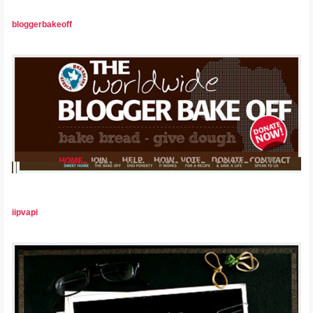
bloggerbakeoff
iipvapi