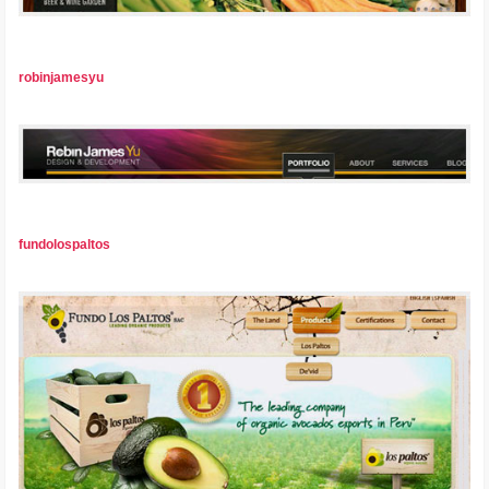
robinjamesyu
fundolospaltos