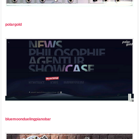
polargold
bluemoonduelingpianobar