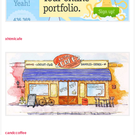
xhtmlcafe
candccoffee