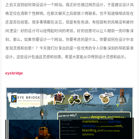
之后又说到如何架设设计一个网站。我正好也做过网页设计，于是建议设计风
格定位在清新个性鲜明。在那次聊天之后就很少再联系。也不知道咖啡店现在
还是否在经营。很多事情都在淡忘
，但是有些色调，有些固有的风格没有被时
间湮没！好的设计可以经得起时间的考验，好的创意可以让人眼前一亮印象深
刻。那么，如果你要设计一个网站，你要考虑的是什么，你要如何在设计中去
发现灵感和创意！？今天我们分享出的是一些优秀的令人印象深刻的导航菜单
设计。这些设计包涵这灵感和创意。希望大家能从中得到设计灵感和启示。
eyebridge